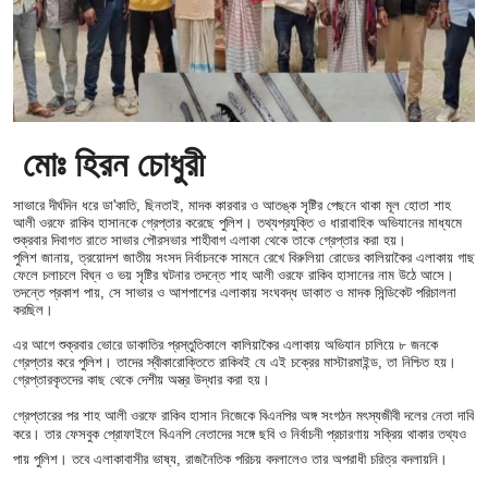
মোঃ হিরন চোধুরী
সাভারে দীর্ঘদিন ধরে ডা'কাতি, ছিনতাই, মাদক কারবার ও আতঙ্ক সৃষ্টির পেছনে থাকা মূল হোতা শাহ
আলী ওরফে রাকিব হাসানকে গ্রেপ্তার করেছে পুলিশ। তথ্যপ্রযুক্তি ও ধারাবাহিক অভিযানের মাধ্যমে
শুক্রবার দিবাগত রাতে সাভার পৌরসভার শাহীবাগ এলাকা থেকে তাকে গ্রেপ্তার করা হয়।
পুলিশ জানায়, ত্রয়োদশ জাতীয় সংসদ নির্বাচনকে সামনে রেখে বিরুলিয়া রোডের কালিয়াকৈর এলাকায় গাছ
ফেলে চলাচলে বিঘ্ন ও ভয় সৃষ্টির ঘটনার তদন্তে শাহ আলী ওরফে রাকিব হাসানের নাম উঠে আসে।
তদন্তে প্রকাশ পায়, সে সাভার ও আশপাশের এলাকায় সংঘবদ্ধ ডাকাত ও মাদক সিন্ডিকেট পরিচালনা
করছিল।
এর আগে শুক্রবার ভোরে ডাকাতির প্রস্তুতিকালে কালিয়াকৈর এলাকায় অভিযান চালিয়ে ৮ জনকে
গ্রেপ্তার করে পুলিশ। তাদের স্বীকারোক্তিতে রাকিবই যে এই চক্রের মাস্টারমাইন্ড, তা নিশ্চিত হয়।
গ্রেপ্তারকৃতদের কাছ থেকে দেশীয় অস্ত্র উদ্ধার করা হয়।
গ্রেপ্তারের পর শাহ আলী ওরফে রাকিব হাসান নিজেকে বিএনপির অঙ্গ সংগঠন মৎস্যজীবী দলের নেতা দাবি
করে। তার ফেসবুক প্রোফাইলে বিএনপি নেতাদের সঙ্গে ছবি ও নির্বাচনী প্রচারণায় সক্রিয় থাকার তথ্যও
পায় পুলিশ। তবে এলাকাবাসীর ভাষ্য, রাজনৈতিক পরিচয় বদলালেও তার অপরাধী চরিত্র বদলায়নি।