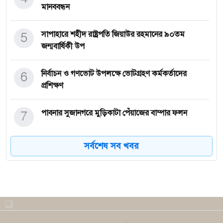
মানববন্ধন
5
সাপাহারে শহীদ রাষ্ট্রপতি জিয়াউর রহমানের ৯০তম
জন্মবার্ষিকী উপ
6
নির্বাচন ও গণভোট উপলক্ষে ভোটগ্রহণ কর্মকর্তাদের
প্রশিক্ষণ
7
পাবনার সুজানগরে মুড়িকাটা পেঁয়াজের বাম্পার ফলন
সর্বশেষ সব খবর
8
ঝিনাইদহে ট্রাকচাপায় পুলিশ কনস্টেবলের মর্মান্তিক মৃত্যু
9
আওয়ামী লীগ থেকে বিএনপিতে যোগদান
পিতা মাতার উপর অভিমান করে অজানার উদ্দেশ্যে বের