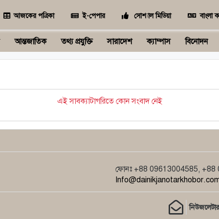
আজকের পত্রিকা
ই-পেপার
সোশ্যাল মিডিয়া
বাংলা ক
আন্তজাতিক
তথ্য প্রযুক্তি
সারাদেশ
ক্যাম্পাস
বিনোদন
এই সাবক্যাটাগরিতে কোন সংবাদ নেই
ফোনঃ +88 09613004585, +88 01
Info@dainikjanotarkhobor.com
নিউজলেটা