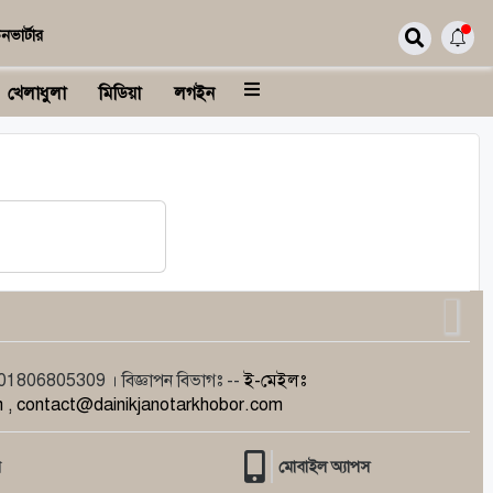
নভার্টার
খেলাধুলা
মিডিয়া
লগইন
806805309 । বিজ্ঞাপন বিভাগঃ --
ই-মেইলঃ
 , contact@dainikjanotarkhobor.com
র
মোবাইল অ্যাপস