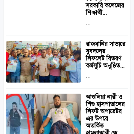
সরকারি কলেজের
শিক্ষার্থী...
…
রাজধানির সাভারে
যুবদলের
লিফলেট বিতরণ
কর্মসূচি অনুষ্ঠিত...
…
আশুলিয়া নারী ও
শিশু হাসপাতালের
লিফট অপারেটর
এর উপরে
অতর্কিত
হামলাকারী কে