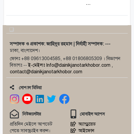
…
সম্পাদক ও প্রকাশক: জাহিদুর রহমান | নির্বাহী সম্পাদক: ---
ঢাকা, বাংলাদেশ।
ফোনঃ +88 09613004585, +88 01806805309 । বিজ্ঞাপন
বিভাগঃ --
ই-মেইলঃ Info@dainikjanotarkhobor.com ,
contact@dainikjanotarkhobor.com
সোশ্যাল মিডিয়া
নিউজলেটার
মোবাইল অ্যাপস
প্রতিদিন মেইলে আপডেট
অ্যান্ড্রয়েড
পেতে সাবস্ক্রাইব করুন।
আইফোন