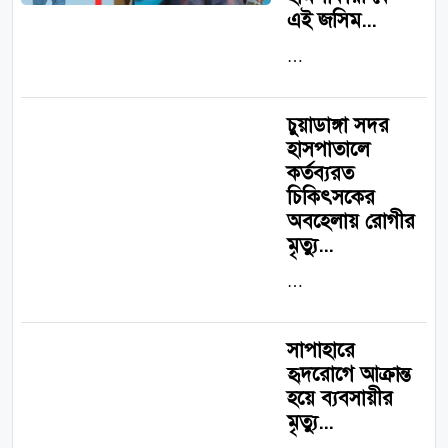
এই জসিম...
…
চুয়াডাঙ্গা সদর
হাসপাতালে
কর্তব্যরত
চিকিৎসকের
অবহেলায় রোগীর
মৃত্যু...
…
সাপাহারে
হৃদরোগে আক্রান্ত
হয়ে ব্যবসায়ীর
মৃত্যু...