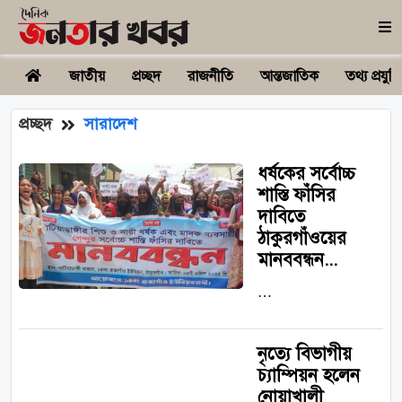
জাতীয়
প্রচ্ছদ
রাজনীতি
আন্তজাতিক
তথ্য প্রযুক্ত
প্রচ্ছদ
সারাদেশ
ধর্ষকের সর্বোচ্চ
শাস্তি ফাঁসির
দাবিতে
ঠাকুরগাঁওয়ের
মানববন্ধন...
…
নৃত্যে বিভাগীয়
চ্যাম্পিয়ন হলেন
নোয়াখালী