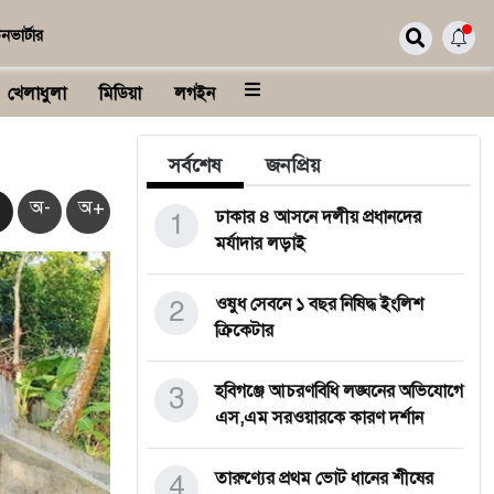
নভার্টার
খেলাধুলা
মিডিয়া
লগইন
সর্বশেষ
জনপ্রিয়
অ-
অ+
1
ঢাকার ৪ আসনে দলীয় প্রধানদের
মর্যাদার লড়াই
2
ওষুধ সেবনে ১ বছর নিষিদ্ধ ইংলিশ
ক্রিকেটার
3
হবিগঞ্জে আচরণবিধি লঙ্ঘনের অভিযোগে
এস,এম সরওয়ারকে কারণ দর্শান
4
তারুণ্যের প্রথম ভোট ধানের শীষের