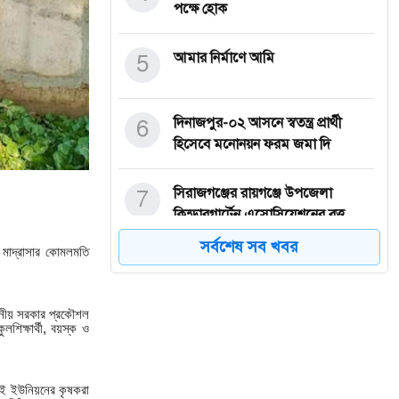
পক্ষে হোক
5
আমার নির্মাণে আমি
6
দিনাজপুর-০২ আসনে স্বতন্ত্র প্রার্থী
হিসেবে মনোনয়ন ফরম জমা দি
7
সিরাজগঞ্জের রায়গঞ্জে উপজেলা
কিন্ডারগার্টেন এসোসিয়েশনের বৃত্ত
সর্বশেষ সব খবর
 মাদ্রাসার কোমলমতি
8
রবি মৌসুমে পার্বতীপুরে ক্ষুদ্র কৃষকদের
মাঝে বিনামূল্যে বীজ ও
থানীয় সরকার প্রকৌশল
িক্ষার্থী, বয়স্ক ও
9
উলিপুরে ৩য় স্ত্রীর সাথে অভিমান করে
যুবকের আত্মহত্যা
 এই ইউনিয়নের কৃষকরা