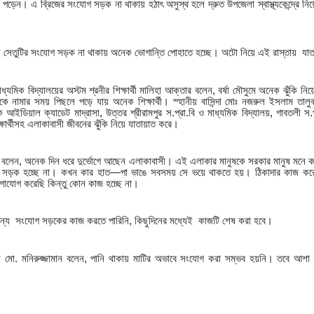
েন। এ ব্রিজের সংযোগ সড়ক না থাকায় হঠাৎ অসুস্থ হলে দ্রুত উপজেলা স্বাস্থ্যকেন্দ্রে নিয়
 সেতুটির সংযোগ সড়ক না থাকায় অনেক ভোগান্তি পোহাতে হচ্ছে। অটো নিয়ে এই রাস্তায় যাতায
মাধ্যমিক বিদ্যালয়ের অস্টম শ্রনীর শিক্ষার্থী মালিহা আক্তার বলেন, বর্ষা মৌসুমে অনেক ঝুঁকি নি
কে নামার সময় পিছলে পড়ে যায় অনেক শিক্ষার্থী। স্হানীয় বাসিন্দা মোঃ নজরুল ইসলাম তাল
কি আইডিয়াল ক্যাডেট মাদ্রাসা, উত্তর শ্রীরামপুর স.প্রা.বি ও মাধ্যমিক বিদ্যালয়, গাবতলী স.
্ষার্থীসহ এলাকাবাসী জীবনের ঝুঁকি নিয়ে যাতায়াত করে।
া বলেন, অনেক দিন ধরে দুর্ভোগে আছেন এলাকাবাসী। এই এলাকার মানুষকে সরকার মানুষ মনে ক
 সড়ক হচ্ছে না। কখন কার হাত—পা ভাঙে সবসময় সে ভয়ে থাকতে হয়। ঠিকাদার কাজ করে ল
াযোগ করেছি কিন্তু কোন কাজ হচ্ছে না।
 জন্য সংযোগ সড়কের কাজ করতে পারিনি, কিছুদিনের মধ্যেই কাজটি শেষ করা হবে।
মো. মনিরুজ্জামান বলেন, পানি থাকায় মাটির অভাবে সংযোগ করা সম্ভব হয়নি। তবে আশা