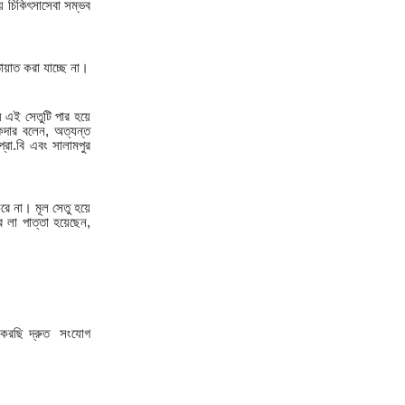
10
সেতুসহ-৫-দফা-দাবিতে-
ে চিকিৎসাসেবা সম্ভব
বোরহানউদ্দিনে-২২৫-মেগাওয়াট-
বিদ্যুৎকেন্দ্
়াত করা যাচ্ছে না।
11
৬৭ হাজার শিক্ষক নিয়োগের বিজ্ঞপ্তি
য়ে এই সেতুটি পার হয়ে
প্রকাশ
ুকদার বলেন, অত্যন্ত
প্রা.বি এবং সালামপুর
12
নীরবতা ভাঙলেন সাকিব, মুখ খুললেন
মুস্তাফিজ ইস্যুতে
রে না। মূল সেতু হয়ে
া পাত্তা হয়েছেন,
13
ত্রিশাল প্রেসক্লাবে মুজিব সভাপতি,
নোমান সম্পাদক নির্বাচিত
14
মাদারীপুর-৩ আসনে ড. কাজী আবুল
বাসারকে মনোনয়ন দেয়ার দাবিতে এল
 করছি দ্রুত সংযোগ
15
নারায়ণগঞ্জে চাঁদাবাজ ও অবৈধ