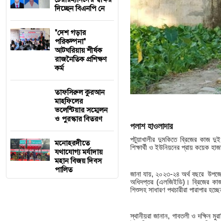
দিচ্ছেন বিএনপি নে
"দেশ গড়ার
পরিকল্পনা"
আটঘরিয়ায় শীর্ষক
রাজনৈতিক প্রশিক্ষণ
কর্ম
তাফসিরুল কুরআন
মাহফিলের
ভলেন্টিয়ার সম্মেলন
ও পুরস্কার বিতরণ
পলাশ হাওলাদার
পটুয়াখালীর দুমকিতে ব্রিজের কাজ 
মনোহরদীতে
শিক্ষার্থী ও ইউনিয়নের প্রায় কয়েক হাজ
যথাযোগ্য মর্যাদায়
মহান বিজয় দিবস
পালিত
জানা যায়, ২০২৩-২৪ অর্থ বছরে উপজেল
অধিদপ্তর (এলজিইডি)। ব্রিজের কাজ
শিশুসহ সাধারণ পথচারীরা পারাপার হচ্ছ
স্থানীয়রা জানান, গাবতলী ও দক্ষিন ম