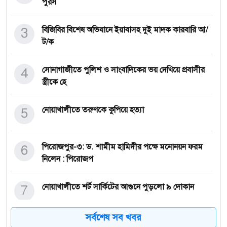
পুরস
3
বিজিবির বিশেষ অভিযানে ইয়াবাসহ দুই মাদক কারবারি আ/
ট/ক
4
সোনাগাজীতে পুলিশ ও সাংবাদিকের ভয় দেখিয়ে প্রবাসীর
স্ত্রীকে হে
5
নোয়াখালীতে তরুণকে কুপিয়ে হত্যা
6
পিরোজপুর-৩: ড. শামীম হামিদীর পক্ষে মনোনয়ন ফরম
নিলেন : পিরোজপ
7
নোয়াখালীতে শর্ট সার্কিটের আগুনে পুড়লো ৯ দোকান
সর্বশেষ সব খবর
শহর শ্রমিক দলের উদ্যোগে বগুড়া সদর ৬ আসনে ধানের