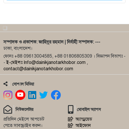
8
শীষ মার্কা নি
9
দুর্নীতি ও অনিয়মের অভিযোগে জয়পুরহাট প্রেসক্লাবের
সভাপতি-সাধা
সম্পাদক ও প্রকাশক: জাহিদুর রহমান | নির্বাহী সম্পাদক: ---
10
মুকসুদপুরে সংবাদ সম্মেলন করে আওয়ামী লীগের চার
ঢাকা, বাংলাদেশ।
নেতার পদত্যাগ
ফোনঃ +88 09613004585, +88 01806805309 । বিজ্ঞাপন বিভাগঃ -
-
ই-মেইলঃ Info@dainikjanotarkhobor.com ,
11
প্রাথমিক বিদ্যালয়ে প্লেগ্রাউন্ড নির্মাণ কর্মসূচির উদ্বোধন অ
contact@dainikjanotarkhobor.com
সোশ্যাল মিডিয়া
12
পরিবেশ নীতিমালা না মানায় রূপগঞ্জে হাশেম ফুডসকে দুই
লাখ টাকা
নিউজলেটার
মোবাইল অ্যাপস
13
নারায়ণগঞ্জের রূপগঞ্জে মানুষের ঢল
প্রতিদিন মেইলে আপডেট
অ্যান্ড্রয়েড
পেতে সাবস্ক্রাইব করুন।
আইফোন