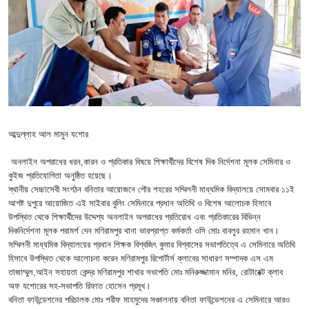
‎আব্দুল্লাহ আল মামুন যশোর
অনলাইন অপরাধের ধরন,কারন ও প্রতিকার বিষয়ে শিক্ষার্থীদের বিশেষ দিক নির্দেশনা মূলক সেমিনার ও
কুইজ প্রতিযোগিতা অনুষ্ঠিত হয়েছে।
‎স্থানীয় সেচ্চাসেবী সংগঠন বনিতার আয়োজনে পৌর শহরের সম্মিলনী মাধ্যমিক বিদ্যালয়ে সোমবার ১১ই
আগষ্ট দুপুরে আয়োজিত এই সাইবার বুলিং সেমিনারে প্রধান অতিথি ও বিশেষ আলোচক হিসাবে
উপস্থিত থেকে শিক্ষার্থীদের উদ্দেশ্য অনলাইন অপরাধের প্রতিরোধ এবং প্রতিকারের বিভিন্ন
দিকনির্দেশনা মূলক পরামর্শ দেন মণিরামপুর থানা ভারপ্রাপ্ত কর্মকর্তা ওসি মোঃ বাবলুর রহমান খান।
‎সম্মিলনী মাধ্যমিক বিদ্যালয়ের প্রধান শিক্ষক বিশ্বজিৎ কুমার বিশ্বাসের সভাপতিত্বে এ সেমিনারে অতিথি
হিসাবে উপস্থিত থেকে আলোচনা করেন মণিরামপুর রিপোর্টার্স ক্লাবের সাধারণ সম্পাদক এস এম
তাজাম্মুল,আইন সহায়তা কেন্দ্র মণিরামপুর শাখার সভাপতি মোঃ মনিরুজ্জামান মনির, রোটারেক্ট ক্লাব
অফ যশোরের সহ-সভাপতি রিফাত হোসেন প্রমূখ।
‎বনিতা ফাউন্ডেশনের পরিচালক মোঃ শরীফ মাহমুদের সঞ্চালনায় বনিতা ফাউন্ডেশনের এ সেমিনারে আরও