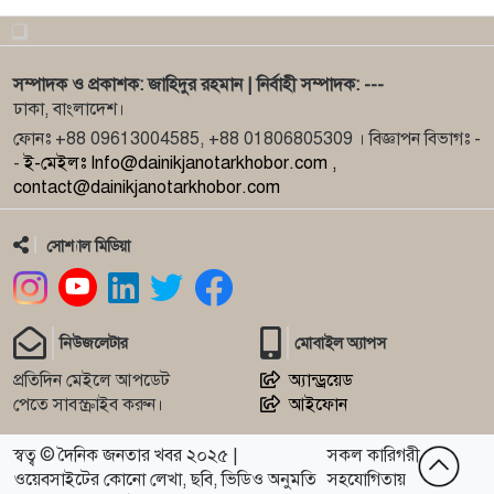
আইনশৃঙ্খলা কমিট
10
চুরির অভিযোগে ম্যাক্রো-বাস চালক নিহত
সম্পাদক ও প্রকাশক: জাহিদুর রহমান | নির্বাহী সম্পাদক: ---
ঢাকা, বাংলাদেশ।
ফোনঃ +88 09613004585, +88 01806805309 । বিজ্ঞাপন বিভাগঃ -
11
৪ নং শেখপুরা ইউনিয়ন বিএনপির উদ্যোগে দোয়া-মাহফিল
-
ই-মেইলঃ Info@dainikjanotarkhobor.com ,
অনুষ্ঠিত
contact@dainikjanotarkhobor.com
12
বিজয় দিবসে সিরাজদিখান রিপোর্টার্স ইউনিটির হাতে
সোশ্যাল মিডিয়া
সম্মাননা স্মা
13
ধানের শীষ নির্বাচিত হলে গণতন্ত্রের যাত্রা শুরু হবে: তারেক
নিউজলেটার
মোবাইল অ্যাপস
রহ
প্রতিদিন মেইলে আপডেট
অ্যান্ড্রয়েড
পেতে সাবস্ক্রাইব করুন।
আইফোন
14
সাংবাদিক শাওন আমিনের পরিবারকে নিয়ে ফেসবুকে মিথ্যা
অপপ্রচার
স্বত্ব © দৈনিক জনতার খবর ২০২৫ |
সকল কারিগরী
ওয়েবসাইটের কোনো লেখা, ছবি, ভিডিও অনুমতি
সহযোগিতায়