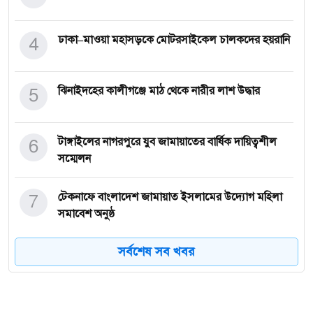
4
ঢাকা–মাওয়া মহাসড়কে মোটরসাইকেল চালকদের হয়রানি
5
ঝিনাইদহের কালীগঞ্জে মাঠ থেকে নারীর লাশ উদ্ধার
6
টাঙ্গাইলের নাগরপুরে যুব জামায়াতের বার্ষিক দায়িত্বশীল
সম্মেলন
7
টেকনাফে বাংলাদেশ জামায়াত ইসলামের উদ্যোগ মহিলা
সমাবেশ অনুষ্ঠ
সর্বশেষ সব খবর
8
সিরাজগন্জের কাজিপুরে কিশোর নিখোঁজ, দুই দিনে ও
মেলেনি সন্ধান
9
আসন্ন নির্বাচন ঘিরে সতর্ক প্রশাসন: লোহাগাড়ায়