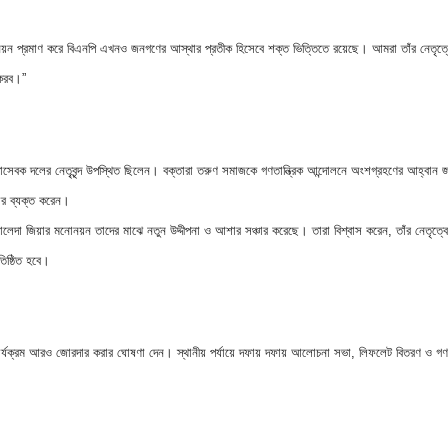
়ন প্রমাণ করে বিএনপি এখনও জনগণের আস্থার প্রতীক হিসেবে শক্ত ভিত্তিতে রয়েছে। আমরা তাঁর নেতৃত্
 করব।”
াসেবক দলের নেতৃবৃন্দ উপস্থিত ছিলেন। বক্তারা তরুণ সমাজকে গণতান্ত্রিক আন্দোলনে অংশগ্রহণের আহ্বান 
কার ব্যক্ত করেন।
েদা জিয়ার মনোনয়ন তাদের মাঝে নতুন উদ্দীপনা ও আশার সঞ্চার করেছে। তারা বিশ্বাস করেন, তাঁর নেতৃত্বে 
িষ্ঠিত হবে।
র্যক্রম আরও জোরদার করার ঘোষণা দেন। স্থানীয় পর্যায়ে দফায় দফায় আলোচনা সভা, লিফলেট বিতরণ ও গণ