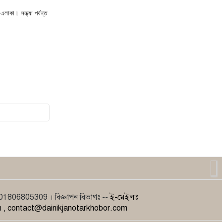
লাকা। সন্ধ্যা পর্যন্ত
806805309 । বিজ্ঞাপন বিভাগঃ --
ই-মেইলঃ
 , contact@dainikjanotarkhobor.com