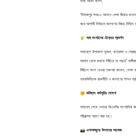
তারা আরও বলেন,
“দিনাজপুর সদর-৩ আসনে বেগম জিয়ার মনোনয
করে আগামী নির্বাচনে জনগণের বিজয় নিশ্চিত
অঙ্গ সংগঠনের ঐক্যের প্রদর্শন
সমাবেশে উপজেলা যুবদল, ছাত্রদল ও স্বেচ্ছ
ময়দান থেকে কখনো পিছিয়ে না পড়ার” অঙ্গী
মিছিলে অংশ নেওয়া তরুণরা জানান, বেগম খাল
ন্যায়ভিত্তিক রাজনীতি ও জনগণের শাসন প্রত
ভবিষ্যৎ কর্মসূচির ঘোষণা
সমাবেশ শেষে নেতারা বিএনপির সাংগঠনিক কা
পরিকল্পনা গ্রহণ করা হয়।
এলাকাজুড়ে উৎসবের আমেজ