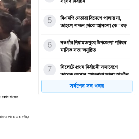
সংসদ নির্বাচন
5
বিএনপি নেতারা বিদেশে পালায় না,
তাহলে লন্ডন থেকে আসলো কে : রফ
6
ন‌ওগাঁর নিয়ামতপুরে উপজেলা পরিষদ
মাসিক সভা অনুষ্ঠিত
7
সিলেটে প্রথম নির্বাচনী সমাবেশে
তারেক রহমান :আফনারা ভালা আছইন
সর্বশেষ সব খবর
8
ঠাকুরগাঁওয়ে হোটেল থেকে ভোরে
সন
বেগম খালেদা
বেরিয়ে নিখোঁজ তিন ছাত্রীর খোঁজ
9
নড়াইলে বালতির পানিতে ডুবে শিশুর ও
সামনে থেকে এক বর্ণাঢ্য
নারকেল গাছ থেকে পড়ে কিশোরে