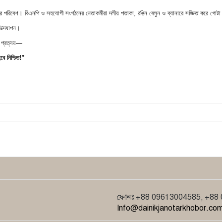
 পরিবেশ। বিএনপি ও সহযোগী সংগঠনের নেতাকর্মীরা দলীয় পতাকা, রঙিন বেলুন ও ব্যানারে সজ্জিত করে গোটা এ
় উদযাপন।
় প্রত্যয়—
বে নিশ্চিত!”
ফোনঃ +88 09613004585, +88 01
Info@dainikjanotarkhobor.com