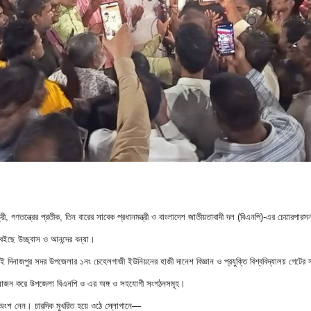
গণতন্ত্রের প্রতীক, তিন বারের সাবেক প্রধানমন্ত্রী ও বাংলাদেশ জাতীয়তাবাদী দল (বিএনপি)-এর চেয়ারপার
বইছে উচ্ছ্বাস ও আনন্দের বন্যা।
গেই দিনাজপুর সদর উপজেলার ১নং চেহেলগাজী ইউনিয়নের হাজী দানেশ বিজ্ঞান ও প্রযুক্তি বিশ্ববিদ্যালয় গেটের 
য়োজন করে উপজেলা বিএনপি ও এর অঙ্গ ও সহযোগী সংগঠনসমূহ।
 অংশ নেন। চারদিক মুখরিত হয়ে ওঠে স্লোগানে—