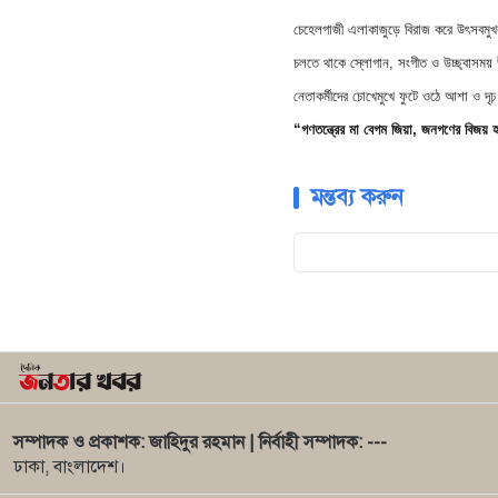
চেহেলগাজী এলাকাজুড়ে বিরাজ করে উৎসবমুখর
চলতে থাকে স্লোগান, সংগীত ও উচ্ছ্বাসময
নেতাকর্মীদের চোখেমুখে ফুটে ওঠে আশা ও দৃঢ
“গণতন্ত্রের মা বেগম জিয়া, জনগণের বিজয় হ
মন্তব্য করুন
সম্পাদক ও প্রকাশক: জাহিদুর রহমান | নির্বাহী সম্পাদক: ---
ঢাকা, বাংলাদেশ।