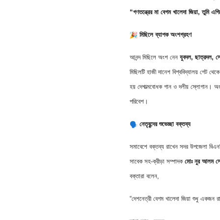
“গণতন্ত্রের মা বেগম খালেদা জিয়া, তুমি 
মিছিলে ব্যাপক অংশগ্রহণ
আনন্দ মিছিলে অংশ নেন
যুবদল, ছাত্রদল, স
মিছিলটি হাজী দানেশ বিশ্ববিদ্যালয় গেট থে
হয় দেশাত্মবোধক গান ও দলীয় স্লোগান। অংশ
পরিবেশ।
নেতৃবৃন্দের শুভেচ্ছা বক্তব্য
সমাবেশে বক্তব্য রাখেন সদর উপজেলা বিএনপ
সাবেক সহ-ক্রীড়া সম্পাদক
মোঃ নুর আলম স
বক্তারা বলেন,
“দেশনেত্রী বেগম খালেদা জিয়া শুধু একজন রা