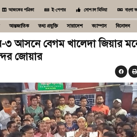
আজকের পত্রিকা
ই-পেপার
সোশ্যাল মিডিয়া
বাংলা ক
আন্তজাতিক
তথ্য প্রযুক্তি
সারাদেশ
ক্যাম্পাস
বিনোদন
র-৩ আসনে বেগম খালেদা জিয়ার ম
দের জোয়ার