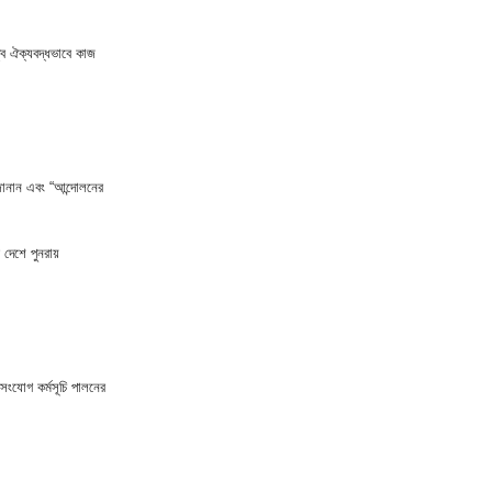
গেল তিন সন্তানের জননীর
বে ঐক্যবদ্ধভাবে কাজ
16
জঙ্গল সলিমপুরে র‍্যাবের অভিযানে
সন্ত্রাসীদের হামলায় র‍্যাব
17
নবাবগঞ্জে সড়ক দুর্ঘটনায় এক নারীর
মৃত্যু
জানান এবং “আন্দোলনের
18
শিশুশিক্ষার্থীকে ধর্ষণের অভিযোগে
দেশে পুনরায়
শিক্ষককে গণপিটুনি
19
লোহাগড়ায় বিদেশি পিস্তল ও গুলি সহ
প্রবাসী যুবক গ্রেফতার
সংযোগ কর্মসূচি পালনের
20
‎আনোয়ারায় দারুত তাকওয়া মাদরাসার
হিফজ সমাপ্তকারীদের বিদায় অনু