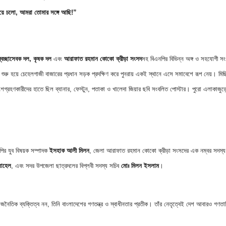
এগিয়ে চলো, আমরা তোমার সঙ্গে আছি!”
্বেচ্ছাসেবক দল, কৃষক দল
এবং
আরাফাত রহমান কোকো ক্রীড়া সংসদ
সহ বিএনপির বিভিন্ন অঙ্গ ও সহযোগী সং
কে শুরু হয়ে চেহেলগাজী বাজারের প্রধান সড়ক প্রদক্ষিণ করে পুনরায় একই স্থানে এসে সমাবেশে রূপ নেয়। ম
গ্রহণকারীদের হাতে ছিল ব্যানার, ফেস্টুন, পতাকা ও খালেদা জিয়ার ছবি সংবলিত পোস্টার। পুরো এলাকাজুড়ে 
ির যুব বিষয়ক সম্পাদক
ইসহাক আলী মিলন
, জেলা আরাফাত রহমান কোকো ক্রীড়া সংসদের এক নম্বর সদস্য
োহেল
, এবং সদর উপজেলা ছাত্রদলের বিপ্লবী সদস্য সচিব
মোঃ মিলন ইসলাম
।
জনৈতিক ব্যক্তিত্ব নন, তিনি বাংলাদেশের গণতন্ত্র ও স্বাধীনতার প্রতীক। তাঁর নেতৃত্বেই দেশ আবারও গণতান্