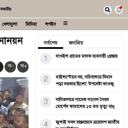
নভার্টার
খেলাধুলা
মিডিয়া
লগইন
নোনয়ন
সর্বশেষ
জনপ্রিয়
1
দাওইল গ্রামের মাদক ব্যবসায়ী গ্রেপ্তার
অ-
অ+
2
মাইলস্টোনে নয়, সচিবালয়ে বিমান
পড়া দরকার ছিলো: উপদেষ্টা ফাওজু
3
নাসিরনগরে সাবেক সাংসদ সৈয়দ
মোর্শেদ কামালের ১৩ তম মৃত্যু বার্
4
জুলাই সনদ বাস্তবায়নে ত্রয়োদশ জাতীয়