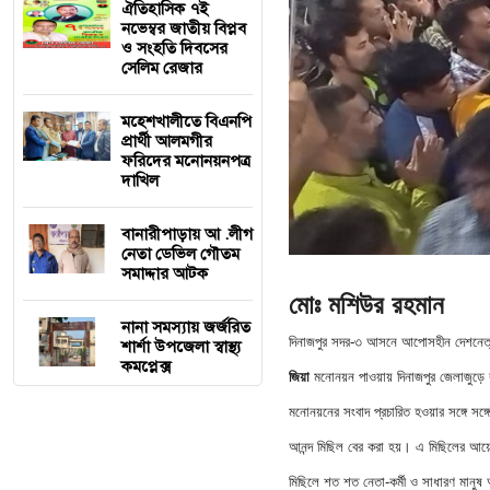
ঐতিহাসিক ৭ই
নভেম্বর জাতীয় বিপ্লব
ও সংহতি দিবসের
সেলিম রেজার
মহেশখালীতে বিএনপি
প্রার্থী আলমগীর
ফরিদের মনোনয়নপত্র
দাখিল
বানারীপাড়ায় আ .লীগ
নেতা ডেভিল গৌতম
সমাদ্দার আটক
মোঃ মশিউর রহমান
নানা সমস্যায় জর্জরিত
দিনাজপুর সদর-৩ আসনে আপোসহীন দেশনেত্রী, 
শার্শা উপজেলা স্বাস্থ্য
কমপ্লেক্স
জিয়া
মনোনয়ন পাওয়ায় দিনাজপুর জেলাজুড়ে 
মনোনয়নের সংবাদ প্রচারিত হওয়ার সঙ্গে সঙ্
আনন্দ মিছিল বের করা হয়। এ মিছিলের আ
মিছিলে শত শত নেতা-কর্মী ও সাধারণ মানুষ