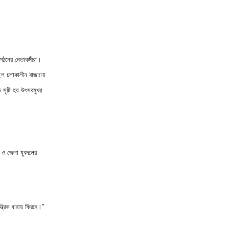
10
জনগনকে বৃদ্ধাঙ্গলী দেখালে রাজনীতি
হয়না
11
আশাশুনিতে যুবদলের ৪৭ তম প্রতিষ্ঠা
বার্ষিকী পালিত
গঠনের নেতাকর্মীরা।
িছিল চলাকালীন বাজানো
12
সিলেটের ওসমানীনগরে চালককে হত্যা
সৃষ্টি হয় উৎসবমুখর
করে অটোরিকশা ছিনতাই
13
দিনাজপুর ফল আড়ৎদার ব্যবসায়ী
সমবায় সমিতি লিমিটেডের অভিষেক
অনু
 ও জেলা যুবদলের
14
বামনায় ছাত্রদলের আনন্দ মিছিল-
পথসভা অনুষ্ঠিত
ত্রিক ধারায় ফিরবে।”
15
ঋণের বোঝা আর মানসিক যন্ত্রণায় প্রাণ