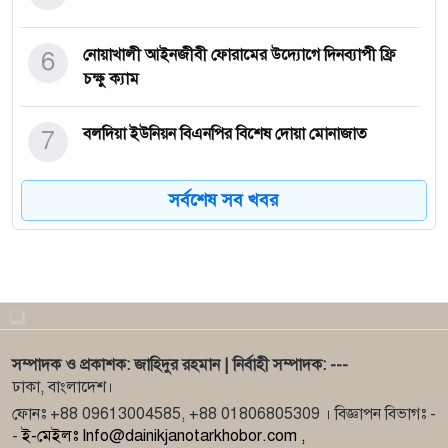
6
নোয়াখালী আইনজীবী ফোরামের উদ্যোগে দিনব্যাপী ফ্রি
চক্ষু ক্যাম
7
বলদিয়া ইউনিয়ন বিএনপির বিশেষ দোয়া মোনাজাত
সর্বশেষ সব খবর
8
রাজৈরে ইয়াবাসহ ১৭ বছর বয়সি কিশোর আ টক
9
দিনাজপুর-৩ আসনে বিএনপি মনোনীত প্রার্থীর সঙ্গে চেম্বার
ও ব্যব
10
কয়রায় জোরপূর্বক জমি থেকে ধান কেটে নেওয়া এবং
সম্পাদক ও প্রকাশক: জাহিদুর রহমান | নির্বাহী সম্পাদক: ---
মারপিট করে আহত
ঢাকা, বাংলাদেশ।
ফোনঃ +88 09613004585, +88 01806805309 । বিজ্ঞাপন বিভাগঃ -
-
ই-মেইলঃ Info@dainikjanotarkhobor.com ,
11
ওবায়দুল কাদেরের শারীরিক অবস্থা নিয়ে যা জানা যাচ্ছে