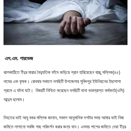
এস.এম. পারভেজ
ঝালকাঠিতে ইঁদুর মারার বৈদ্যুতিক ফাঁদে জড়িয়ে প্রান হারিয়েছেন বাচ্চু মল্লিক(৪৫)
নামের এক কৃষক। রোববার সকালে নলছিটি উপজেলার সুবিদপুর ইউনিয়নের ইছাপাশা
গ্রামে এ ঘটনা ঘটে। বিষয়টি নিশ্চিত করেছেন নলছিটি থানা ভারপ্রাপ্ত কর্মকর্তা(ওসি)
আব্দুস ছালাম।
নিহতের ভাই আবু বকর মল্লিক জানান, সকাল আনুমানিক দশটার সময় আমার ভাই নিজ
জমিতে লাগানো সবজি গাছ পরিদর্শন করার জন্য যান। এসময় পাশের জমিতে দেয়া ইঁদুর