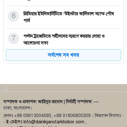
6
প্রিমিয়ার ইউনিভার্সিটিতে ‘উইনটার কার্নিভাল অ্যান্ড পৌষ
পার্ব
7
পল্টন ট্রাজেডিতে শহীদদের স্মরণে কয়রায় দোয়া ও
আলোচনা সভা
সর্বশেষ সব খবর
8
দিনাজপুর ৬ আসনে ধানের শীষের প্রার্থী জাহিদ হোসেন
পক্ষে মনোনয়
9
ত্রিশালে প্রতিপক্ষের হামলায় আহত-১
সম্পাদক ও প্রকাশক: জাহিদুর রহমান | নির্বাহী সম্পাদক: ---
10
ইকবালকে বিএনপি’র মনোনয়ন দেওয়ার দাবিতে ২২
ঢাকা, বাংলাদেশ।
কিলোমিটার মানববন্ধ
ফোনঃ +88 09613004585, +88 01806805309 । বিজ্ঞাপন বিভাগঃ -
-
ই-মেইলঃ Info@dainikjanotarkhobor.com ,
11
রাজগঞ্জে হাতপাখার এমপি প্রার্থী জয়নাল আবেদীন টিপুর