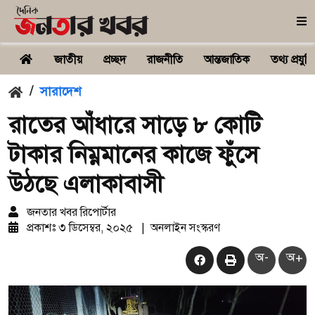
জাতীয়
প্রচ্ছদ
রাজনীতি
আন্তজাতিক
তথ্য প্রযুক্ত
/
সারাদেশ
রাতের আঁধারে সাড়ে ৮ কোটি
টাকার নিম্নমানের কাজে ফুঁসে
উঠছে এলাকাবাসী
জনতার খবর রিপোর্টার
প্রকাশঃ
৩ ডিসেম্বর, ২০২৫
|
অনলাইন সংস্করণ
অ-
অ+