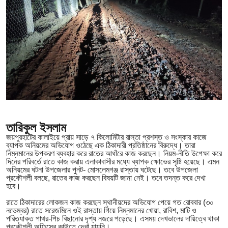
তারিকুল ইসলাম
জয়পুরহাটের কালাইয়ে প্রায় সাড়ে ৭ কিলোমিটার রাস্তা প্রশস্ত ও সংস্কার কাজে
ব্যাপক অনিয়মের অভিযোগ ওঠেছে এক ঠিকাদারী প্রতিষ্ঠানের বিরুদ্ধে। তারা
নিম্নমানের উপকরণ ব্যবহার করে রাতের আধাঁরে কাজ করছেন। নিয়ম-নীতি উপেক্ষা করে
দিনের পরিবর্তে রাতে কাজ করায় এলাকাবাসীর মধ্যে ব্যাপক ক্ষোভের সৃষ্টি হয়েছে। এমন
অনিয়মের ঘটনা উপজেলার পুনট- মোসলেমগঞ্জ রাস্তায় ঘটেছে। তবে উপজেলা
প্রকৌশলী বলছে, রাতের কাজ করছেন বিষয়টি জানা নেই। তবে তদন্ত করে দেখা
হবে।
রাতে ঠিকাদারের লোকজন কাজ করছেন স্থানীয়দের অভিযোগ পেয়ে গত রোববার (৩০
নভেম্বর) রাতে সরেজমিনে ওই রাস্তায় গিয়ে নিম্নমানের খোয়া, রাবিশ, মাটি ও
পরিত্যাক্ত পাথর-পিচ বিছানোর দৃশ্য নজরে পড়েছে। এসময় দেখভালের দায়িত্বে থাকা
প্রকৌশলী অফিসের কাউতে দেখা যায়নি।