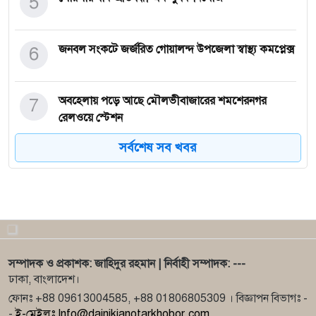
5
6
জনবল সংকটে জর্জরিত গোয়ালন্দ উপজেলা স্বাস্থ্য কমপ্লেক্স
7
অবহেলায় পড়ে আছে মৌলভীবাজারের শমশেরনগর
রেলওয়ে স্টেশন
সর্বশেষ সব খবর
8
পিতা মাতার উপর অভিমান করে অজানার উদ্দেশ্যে বের
হয়েছিল সরিষা
9
বান্দরবানের লামা থানায় গরু চুরির অভিযোগে
সম্পাদক ও প্রকাশক: জাহিদুর রহমান | নির্বাহী সম্পাদক: ---
10
প্রার্থীদের মনোনয়ন প্রক্রিয়ায় নিয়ে এনসিপি নেতার পদত্যাগ
ঢাকা, বাংলাদেশ।
ফোনঃ +88 09613004585, +88 01806805309 । বিজ্ঞাপন বিভাগঃ -
-
ই-মেইলঃ Info@dainikjanotarkhobor.com ,
ঈশ্বরগঞ্জে ইসলামী আন্দোলন বাংলাদেশের গণসমাবেশ