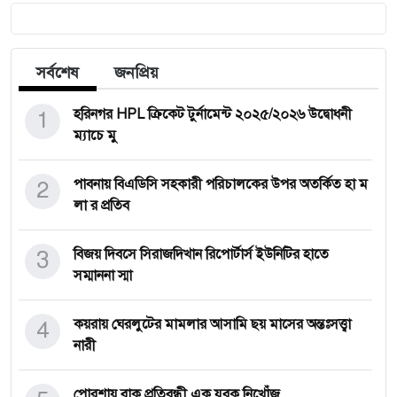
সর্বশেষ
জনপ্রিয়
1
হরিনগর HPL ক্রিকেট টুর্নামেন্ট ২০২৫/২০২৬ উদ্বোধনী
ম্যাচে মু
2
পাবনায় বিএডিসি সহকারী পরিচালকের উপর অতর্কিত হা ম
লা র প্রতিব
3
বিজয় দিবসে সিরাজদিখান রিপোর্টার্স ইউনিটির হাতে
সম্মাননা স্মা
4
কয়রায় ঘেরলুটের মামলার আসামি ছয় মাসের অন্তঃসত্ত্বা
নারী
পোরশায় বাক প্রতিবন্ধী এক যুবক নিখোঁজ