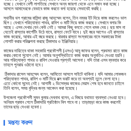
হচ্ছে। যেখানে বেশী লাগতিছে সেখানে অন্য জায়গা থেকে এনে সমান করা হচ্ছে।
আসলে আমাদেরকে যেভাবে কাজ করতে বলা হয়েছে সেভাবেই করছি।
স্থানীয় থল গ্রামের বাসিন্দা রাজু আহম্মেদ বলেন, তিন নম্বর ইট দিয়ে কাজ করলেও ভাল
ছিল। যেখানে পরিত্যাক্ত পাথর, রাবিশ ও মাটি দিয়ে কাজ করছে। সেখানে বলার কি
আছে। এসব দেখার যেন কেউ নেই। আমরা কিছু বলতে গেলে ধমক দেয়। ছয় মাস না
যেতেই রাস্তার কার্পেটিং উঠে যাবে, রাস্তা ফেটে যাবে। দুই বছর আগেও এই রাস্তার
কাজ করেছে, আবার এই বছর করছে। বারবার রাস্তা সংস্কারের নামে সরকারের টাকা
লোপাট করার পরিকল্পনা করছে ঠিকাদার ও ইঞ্জিনিয়ার।
কাজের দায়িত্বে থাকা সহকারি প্রকৌশলী (এসও) আবু জাফর বলেন, প্রথমত রাতে কাজ
করার কোনো সুযোগ নেই। আমার অনুপস্থিতিতে কাজ করার অনুমতিও দেওয়া হয়নি।
আর পরিত্যাক্ত পাথর ও রাবিশ দেওয়ার প্রশ্নই আসেনা। যদি তারা এসব ব্যবহার করে
তাহলে পুনরায় ওঠানো হবে।
ঠিকাদার রাসেল আহম্মেদ বলেন, আমিতো আসলে সাইটে থাকিনা। যদি আমার লোকজন
পরিত্যাক্ত পাথর, রাবিশ ও মাটি দিয়ে বক্স ভরাট করে তা অবশ্যই তুলে ফেলা হবে।
এতে কোনো সন্দেহ নেই। আগামী ২ ডিসেম্বর কাজের মেয়াদ শেষ হবে জানতে চাইলে
তিনি বলেন, সময় বৃদ্ধির জন্য আবেদন করা হয়েছে।
উপজেলা প্রকৌশলী সুমন কুমার দেবনাথ বলেন, এ বিষয়ে যথাযত ব্যবস্থা নেওয়া হবে।
অনিয়ম প্রমান পেলে ঠিকাদারি প্রতিষ্ঠান বিল পাবে না। তাড়াহুড়া করে কাজ করলেই
তাদের ছাড় দেওয়া হবেনা।
মন্তব্য করুন