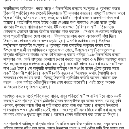
স্থানীয়দের অভিযোগ, প্রায় সাড়ে ৭ কিলোমিটার রাস্তার সংস্কার ও প্রশস্ত করতে
ঠিকাদারি প্রতিষ্ঠান শুরু থেকেই নিম্নমানের ইট ব্যবহার করছেন। রাস্তাটি চওড়ায় আগে
ছিল ৫ মিটার, বর্তমানে তা বেড়ে হচ্ছে ৮.৭ মিটার। পুরো রাস্তার একপাশে খনন করা
হয়েছে। গর্তে বালির সাথে ইটের খোয়া দেওয়ার কথা থাকলেও দেওয়া হচ্ছে পূর্বের
রাস্তার উপরানো পরিত্যাক্ত পাথর, ইট ভাঙ্গার গুড়া (রাবিশ) ও মাটি। ঠিকাদারের
লোকজন এভাবেই রাতের আধাঁরে দায়সারা কাজ করছেন। সেখানে দেখভালের দায়িত্বে
থাকা প্রকৌশলীকেও দেখা যায় না। নিম্নমানের কাজ করায় এলাকাবাসী বাঁধা দিলে
ঠিকাদারের লোকজন তাদের ওপর চড়াও হয়। এমনকি হুমকিও দেন। ঊর্ধ্বতন
কর্তৃপক্ষকে রাস্তাটির সংস্কার ও প্রশস্ত কাজ তদারকির অনুরোধ করেন তারা।
উপজেলা প্রকৌশল অধিদফতর সূত্রে জানা গেছে, উপজেলার পুনট-মোসলেমগঞ্জ
রাস্তার শান্তিনগর বাজার থেকে মোসলেমগঞ্জ বাজার পর্যন্ত ৭.৩৮ কিলোমিটার রাস্তা
সংস্কার এবং একই রাস্তার একপাশে চওড়া করতে নতুন ভাবে ৩.৭ মিটার প্রশস্ত করনে
গত বছরের ৩ জুন দরপত্র আহবান করা হয়। আর এই কাজে ব্যয় ধরা হয় ৮ কোটি ৩৫
লাখ ১৯৪ টাকা। সে অনুযায়ী কাজটির দায়িত্ব পান নওগাঁর ইথেন এন্টারপ্রাইজ নামে
একটি ঠিকাদারী প্রতিষ্ঠান। কাজটি চলতি বছরের ২ ডিসেম্বর অথাৎ (আগামী কাল
মঙ্গলবার) শেষ হওয়ার কথা। কিন্তু ঠিকাদারী প্রতিষ্ঠান কাজটি অনেক দেরিতে শুরু
করেন। এখন পর্যন্ত খোঁড়াখুঁড়ির কাজ শেষ করতে পারেননি। এরই মধ্যে অনেক
অনিয়মের চিত্র দৃশ্যমান হয়েছে।
প্রশস্ত করনের গর্তে পরিত্যাক্ত পাথর, বালুর পরিবর্তে মাটি ও রাবিশ দিয়ে রাতে ভরাট
করছেন এমন প্রশ্নে ইথেন এন্টারপ্রাইজের ব্যবস্থাপক নুর আলম বলেন, যেহেতু কৃষি
এলাকা, কৃষকের কাজে বাঁধা না সৃষ্টি করতে রাতে কাজ করা হচ্ছে। রাস্তার উপরানো
পরিত্যাক্ত পাথর দু/একটি যেতেই পারে। তবে পুরোটা এসব দিয়ে ভরাট করা হচ্ছে তা
আপনার কোথাও বুঝতে ভূল হচ্ছে। আসলে যেসব অভিযোগ করা হচ্ছে তা মিথ্যা।
নাম প্রকাশে অনিচ্ছুক রাস্তার কাজে নিয়োজিত একাধীক শ্রমিক বলেন, নতুন করে যে
পরিমান রাস্তা বৃদ্ধি করা হচ্ছে, তাতে উপরানো পাথর ও গর্ত খোঁড়া মাটি দিয়ে সমান করা